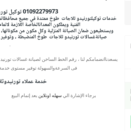
01092279973
توكيل تور
خدمات توكيلتورنيدو ثلاجات طوخ ممتدة في جميع محافظاتمصر أن
الفنية ويملكون المعداتالخاصة اللازمة لاتما
ويستطيعون ضمانَ الصيانة المنزلية وكلِ مكون من مكوناتها، 
صيانةغسالات تورنيدو ثلاجات طوخ
المنضبطة ، وتوفير
.
يسعدناانضمامكم لنا ، رقم الخط الساخن لصيانة غسالات تورني
فى السرعةوالسهولة توفير مستوى خدمة م
خدمة عملاء تورنيدوث
برجاء الإشارة الي
سهله اونلاين
بعد إتمام البيع