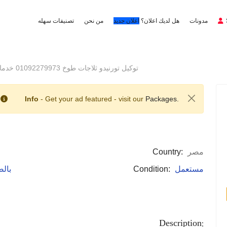
مدونات
هل لديك اعلان؟
اعلان جديد
من نحن
تصنيفات سهله
توكيل تورنيدو ثلاجات طوخ 01092279973 خدمات توكيل تورنيدو ثلاجات طوخ
Info
- Get your ad featured - visit our
Packages.
مصر
Country:
مستعمل
Condition:
: با
Description: