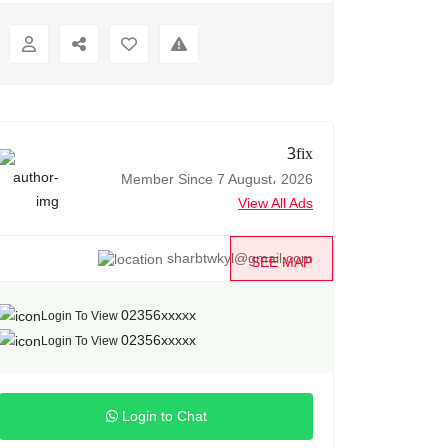
3fix
Member Since 7 August، 2026
View All Ads
sharbtwkyl@gmail.com
SEE MAP
02356xxxxx
Login To View
02356xxxxx
Login To View
Login to Chat