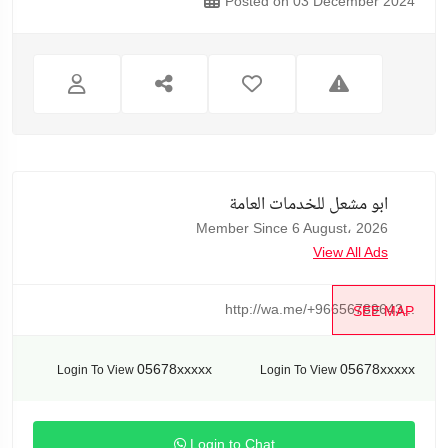
Posted on 03 December 2024
ابو مشعل للخدمات العامة
Member Since 6 August، 2026
View All Ads
http://wa.me/+96656789643...
SEE MAP
05678xxxxx
05678xxxxx
Login To View
Login To View
Login to Chat