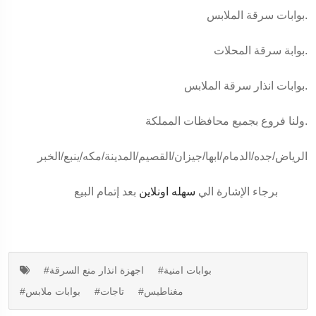
بوابات سرقة الملابس.
بوابة سرقة المحلات.
بوابات انذار سرقة الملابس.
ولنا فروع بجميع محافظات المملكة.
الرياض/جده/الدمام/ابها/جيزان/القصيم/المدينة/مكه/ينبع/الخبر
برجاء الإشارة الي
سهله اونلاين
بعد إتمام البيع
#بوابات امنية
#اجهزة انذار منع السرقة
#مغناطيس
#تاجات
#بوابات ملابس