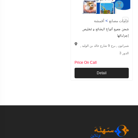
>
خامات مصانع
أقمشة
شحن جميع أنواع البضائع و تخليص
إجراءاتها
شيراتون , برج 9 شارع خالد بن الوليد ,
الدور 3
Price On Call
Detail