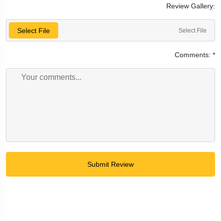
Review Gallery:
Select File
Select File
Comments:
*
Submit Review