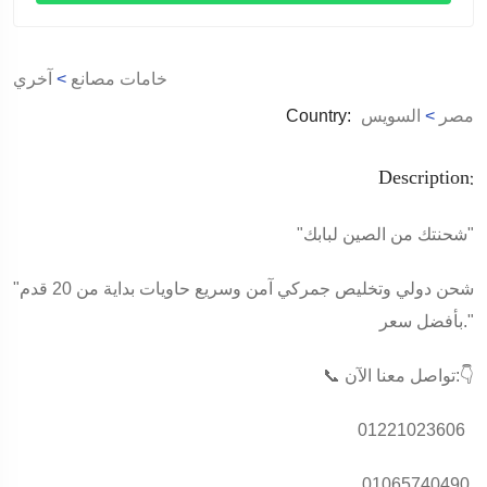
خامات مصانع
>
آخري
مصر
>
السويس
Country:
Description:
"شحنتك من الصين لبابك"
"شحن دولي وتخليص جمركي آمن وسريع حاويات بداية من 20 قدم
بأفضل سعر."
📞 تواصل معنا الآن:👇
01221023606
01065740490