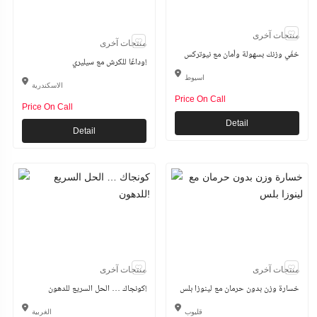
منتجات آخرى
منتجات آخرى
خفّي وزنك بسهولة وأمان مع نيوتركس
وداعًا للكرش مع سيليري!
اسيوط
الاسكندرية
Price On Call
Price On Call
Detail
Detail
منتجات آخرى
منتجات آخرى
خسارة وزن بدون حرمان مع لينوزا بلس
كونجاك … الحل السريع للدهون!
قليوب
الغربية