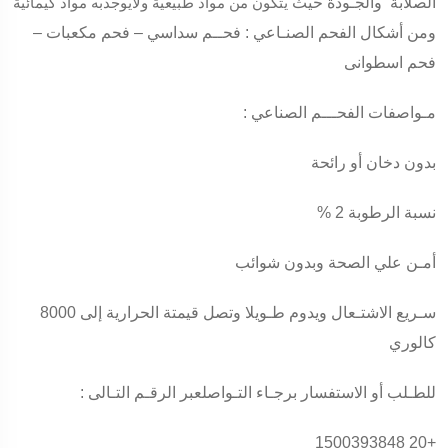
الصلابة والجـودة حيث
يتكون من مواد طبيعية ولايوجدبه مواد كيمائية
ومن أشكال الفحم الصنـاعي : فحــم سداسي – فحم مكعبات –
فحم اسطوانى
مـواصفات الفحـــم الصناعي :
بدون دخان أو رائحة
نسبة الرطوبة 2 %
أمـن علي الصحة وبدون شوائب
سـريع الاشتـعال ويدوم طـويلا وتصل قيمتة الحرارية إلى 8000
كالوري
للطـلب أو الاستفسار برجـاء التـواصلعبر الرقـم التـالى :
+20 1500393848