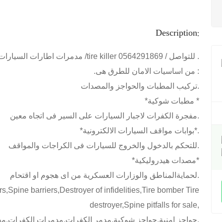
Description:
مدمرات اطارات السيارات /tire killer للتواصل / 0564291869 .
.من اساسيات الامان للطرق هى :
تركيب المطبات والحواجز والمصدات.
*مطبات شوكية *
مفجرة الكفرات لاجبار السيارات على السير فى اتجاه معين.
*بوابات مواقف السيارات الالكترونية*.
للتحكم بالدخول والخروج للسيارات فى الكراجات والمواقف.
*مصدات هيدروليكية*
لحمايةالمناطق والوزارات العسكرية من اى هجوم او اقتحام.
destroyer,Spine pitfalls for sale,
حواجز امنية,حواجز شوكية,مدمر الكفرات,مدمرات الكفرات,مفجر الاطارات,