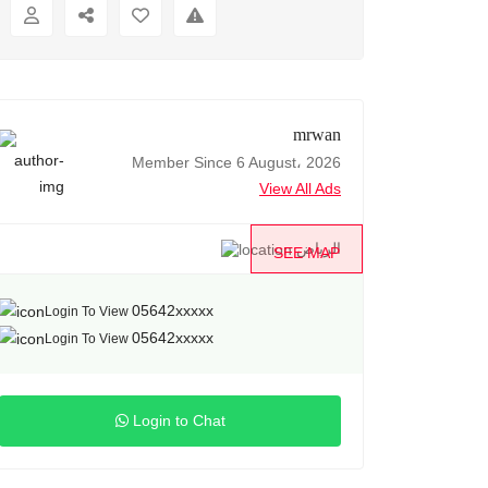
mrwan
Member Since 6 August، 2026
View All Ads
الرياض
SEE MAP
05642xxxxx
Login To View
05642xxxxx
Login To View
Login to Chat