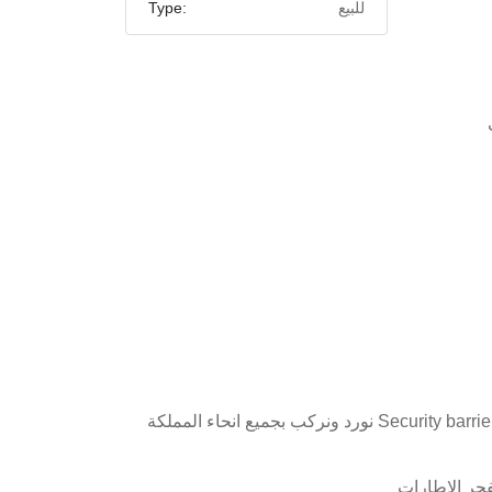
للبيع
Type:
نورد ونركب بجميع انحاء المملكة Security barriers,Spine barriers,Destroyer of infidelities,Tire bomber Tire