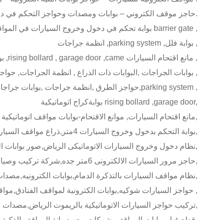
–حاجز موقف الكتروني – بوابات ومصدات وحواجز التحكم في دخول وخروج السيارات.
,بوابة تحكم في دخول وخروج السيارات في المواقف barrier gate ,
انظمة جراجات ,parking system ,بوابة فلل ,
بوابة مصنع ,rising bollard , garage door ,came مانع اقتحام السيارات ,
بوابات الجراجات ,البوابات ذات الذراع , انظمة الجراجات, حواجز بأشكال مختلفة ,
حواجز الطرق ,انظمة جراجات ,بوابات جراجات ,بوابات امنية,parking system ,
بوابةكراج اتوماتيكية rising bollard ,garage door,
مانع اقتحام السيارات, موانع الاقتحام-بوابات مواقف اتوماتيكية,
بوابة التحكم بدخول وخروج السيارات 4متر,ذراع مواقف السيارات 3متر,
نظام دخول وخروج السيارات الاتوماتيكى الرياض,صور بوابات السيارات الكترونيه,
حاجز مرور السيارات الالكترونى 6متر جده,شركة تركيب وصيانة حواجز السيارات الامنيه,
نظام مواقف السيارات بالتذكرة الدمام,بوابات الكترونيه,مصدات السيارات الامنيه,
حواجز السيارات شوكيه,بوابات الكترونية لمواقف الفنادق,مواقف المولات ,
تركيب حواجز السيارات الاتوماتيكية بالريموت الرياض,مصدات طرق للسيارات,اسعار حواجز السيارات الكهربية,
قطع غيار بوابات المواقف, شركات بيع وصيانة المواقف الذكية للسيارات,بوابات اتوماتيكية للمواقف بالدفع,