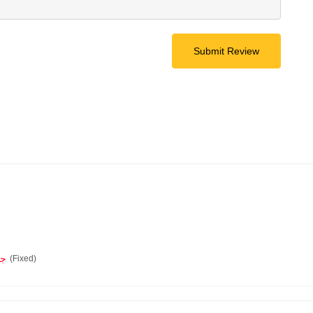
Submit Review
0.0
(Fixed)