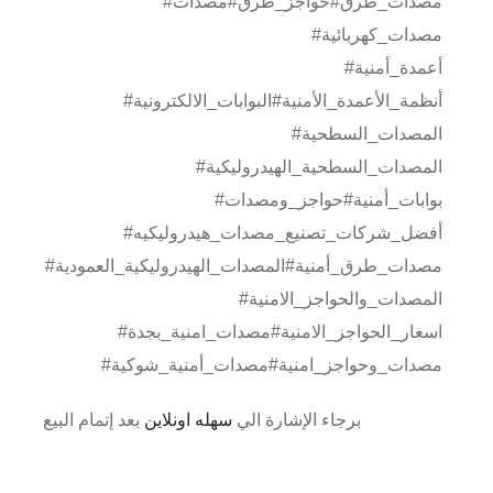
#مصدات_طرق#حواجز_طرق#مصدات
#مصدات_كهربائية
#أعمدة_أمنية
#أنظمة_الأعمدة_الأمنية#البوابات_الالكترونية
#المصدات_السطحية
#المصدات_السطحية_الهيدروليكية
#بوابات_أمنية#حواجز_ومصدات
#أفضل_شركات_تصنيع_مصدات_هيدروليكيه
#مصدات_طرق_أمنية#المصدات_الهيدروليكية_العمودية
#المصدات_والحواجز_الامنية
#اسعار_الحواجز_الامنية#مصدات_امنية_بجدة
#مصدات_وحواجز_امنية#مصدات_أمنية_شوكية
برجاء الإشارة الي
سهله اونلاين
بعد إتمام البيع