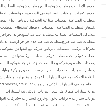
مدمر الاطارات,مطبات شوكية للبيع,مطبات شوكية, المطب الشوكي للسيارات,
مدمر كفرات,المطبات الصناعية في السعودية, مواصفات المطبات الصناعيه,اين تباع المطبات الصناعيه,
مطبات الصناعية,المطبات صناعيةالشوكية بالرياض,انواع المصدات,
اسعار المطبات الصناعية, المطبات الاصطناعية,نظام المطبات الصناعية,
مشاكل المطبات الصناعية,مطبات صناعية للبيع,فوائد الحواجز الامنية,سعرالحواجز الصناعية,
مطبات صناعية حراج,مطبات صناعية جدة,حواجز ارضية الدمام, مصدات اسطوانية الرياض,
شركات تركيب المصدات بالرياض,شركة بيع الحواجز الشوكية بالرياض,المطبات الشوكية, المطب الشوكي,
مطب شوكي بجدة,مطب شوكي,مطبات شوكيةحواجز امنية, مطبات شوكية للبيع,مطبات شوكية,المطب الشوكي,
مصدات عامودية,شركة بيع المصدات جده,حواجز شوكية للمستشفيات, مطبات شوكية للشركات, حواجز امنية,
حواجز السيارات ,مفجرات اطارات, مصدات هيدروليكية, بوابات الكترونية,
انظمة التحكم بمواقف السيارات, اعمدة امنية ,بولرد, مطبات شوكية,
مصدات عامودية ,bollards barrier gate , road blocker, tire killer نظام مواقف السيارات الذكى بالريموت ,
بوابة سيارات كيم 3 متر,سعر البوابات الالكترونية للسيارات.
- بوابات سيارات – بوابات دخول وخروج السيارات –شركات البوابات الالكترونية فى السعودية.
– مواقف الكترونية للسيارات – حواجز بوابات أمنية ألكترونية – بوابات دخول الكترونية .