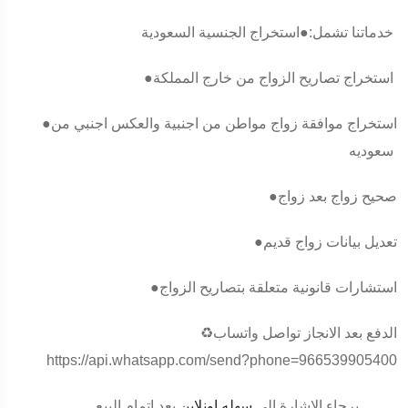
خدماتنا تشمل:●استخراج الجنسية السعودية
●استخراج تصاريح الزواج من خارج المملكة
●استخراج موافقة زواج مواطن من اجنبية والعكس اجنبي من
سعوديه
●صحيح زواج بعد زواج
●تعديل بيانات زواج قديم
●استشارات قانونية متعلقة بتصاريح الزواج
♻️الدفع بعد الانجاز تواصل واتساب
https://api.whatsapp.com/send?phone=966539905400
برجاء الإشارة الي
سهله اونلاين
بعد إتمام البيع