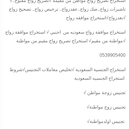
√أستخراج تصريح زواج مواطن من مقيمة √تصريح زواج مفتوح..
تاشيرات زواج..صك زواج..عقدزواح.. ترخيص زواج.. تصحيح زواج
بعدزواج√استخراج موافقه زواح√
استخراج موافقة زواج سعوديه من اجنبي √ استخراج موافقة زواج
مواطنة من مقيم√ استخراج تصريح زواج مقيم من مواطنة√
0539905400
استخراج الجنسية السعودية √تخليص معاملات التجنيس√شروط
استخراج الجنسيه السعودية
√ تجنيس زوجة مواطن
√تجنيس زوج مواطنة
√تجنيس اولدمواطنة