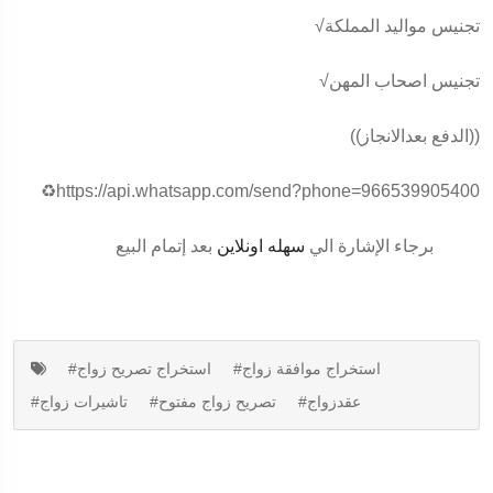
√تجنيس مواليد المملكة
√تجنيس اصحاب المهن
((الدفع بعدالانجاز))
♻️https://api.whatsapp.com/send?phone=966539905400
برجاء الإشارة الي
سهله اونلاين
بعد إتمام البيع
#استخراج موافقة زواج
#استخراج تصريح زواج
#عقدزواج
#تصريح زواج مفتوح
#تاشيرات زواج