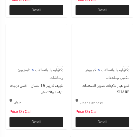
Detail
Detail
>
>
تكنولوجيا واتصالات
كمبيوتر
تكنولوجيا واتصالات
تليفزيون
مكتبي وملحقاته
وشاشات
قطع غيار ماكينات تصوير المستندات
تكييف كاريير 1.5 حصان – أقصى درجات
SHARP
الراحة والانتعاش
هرم - جيزة - مصر
حلوان
Price On Call
Price On Call
Detail
Detail