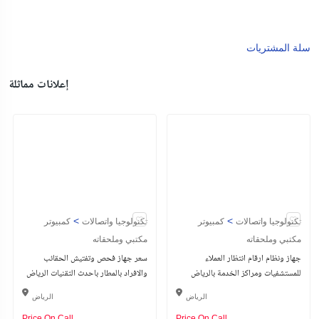
سلة المشتريات
إعلانات مماثلة
>
>
تكنولوجيا واتصالات
كمبيوتر
تكنولوجيا واتصالات
كمبيوتر
مكتبي وملحقاته
مكتبي وملحقاته
جهاز ونظام ارقام انتظار العملاء
سعر جهاز فحص وتفتيش الحقائب
للمستشفيات ومراكز الخدمة بالرياض
والافراد بالمطار باحدث التقنيات الرياض
الرياض
الرياض
Price On Call
Price On Call