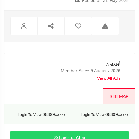
Posted on 31 May 2025
ابوريان
Member Since 9 August، 2026
View All Ads
جدة
SEE MAP
05399xxxxx
05399xxxxx
Login To View
Login To View
Login to Chat