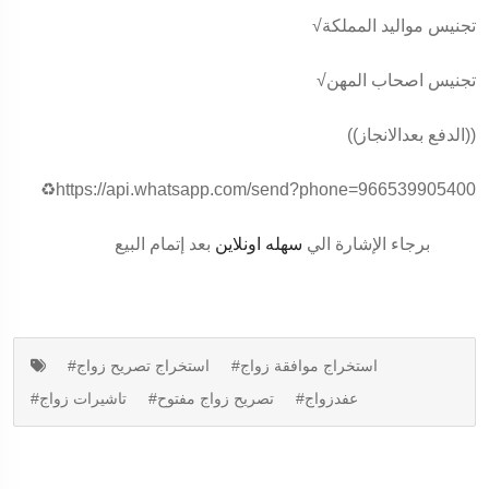
√تجنيس مواليد المملكة
√تجنيس اصحاب المهن
((الدفع بعدالانجاز))
♻️https://api.whatsapp.com/send?phone=966539905400
برجاء الإشارة الي
سهله اونلاين
بعد إتمام البيع
#استخراج موافقة زواج
#استخراج تصريح زواج
#عفدزواج
#تصريح زواج مفتوح
#تاشيرات زواج