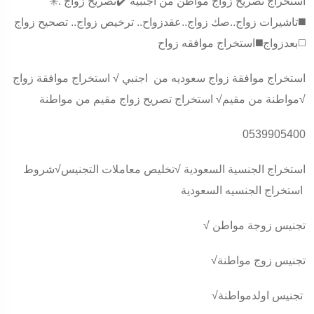
✳️أستخراج تصريح زواج مواطن من اجنبية ✔️تصريح زواج .
◼️تاشيرات زواج..صك زواج..عقدزواح.. ترخيص زواج.. تصحيح زواج
بعدزواج◼️استخراج موافقه زواح◻️
استخراج موافقة زواج سعوديه من اجنبي √ استخراج موافقة زواج
مواطنة من مقيم√ استخراج تصريح زواج مقيم من مواطنة√
0539905400
استخراج الجنسية السعودية √تخليص معاملات التجنيس√شروط
استخراج الجنسيه السعودية
√ تجنيس زوجة مواطن
√تجنيس زوج مواطنة
√تجنيس اولدمواطنة