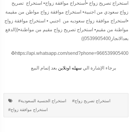
استخراج تصريح زواج ▪️أستخراج موافقة زواج▪️ استخراج تصريح
زواج سعودي من اجنبية▪️ استخراج موافقة زواج مواطن من مقيمة
▪️استخراج موافقة زواج سعوديه من اجنبي ▪️ استخراج موافقة زواج
مواطنة من مقيم▪️ استخراج تصريح زواج مقيم من مواطنة▪️((الدفع
بعدالانجاز0539905400))
♻️https://api.whatsapp.com/send?phone=966539905400
برجاء الإشارة الي
سهله اونلاين
بعد إتمام البيع
#استخراج تصريح زواج
#استخراج الجنسية السعودية
#استخراج موافقة زواج