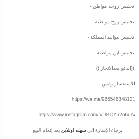
- تجنيس زوجه مواطن
- تجنيس زوج مواطنه
- تجنيس مؤاليد المملكة
- تجنيس ابن مواطنة
(( الدفع بعدالانجاز))
للاستفسار واتس
https://wa.me/966546348121
https://www.instagram.com/p/DBCY-r2o6uA/
برجاء الإشارة الي
سهله اونلاين
بعد إتمام البيع