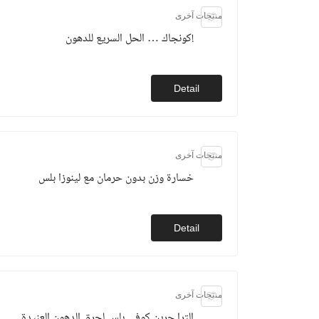
منتجات آخرى
كونجاك … الحل السريع للدهون!
Detail
منتجات آخرى
خسارة وزن بدون حرمان مع لينوزا بلس
Detail
منتجات آخرى
الترا جرين كوفي بلس لحرق الدهون العنيدة