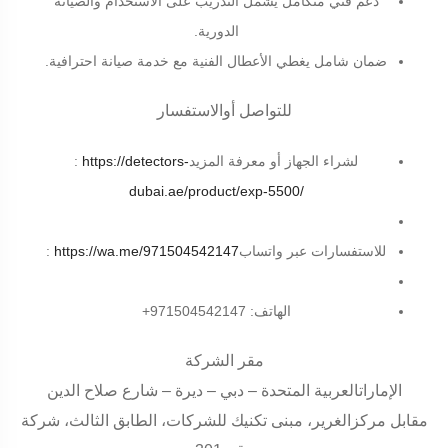
دعم فني متكامل يشمل التدريب على الاستخدام والصيانة
الدورية
.
ضمان شامل يغطي الأعطال الفنية مع خدمة صيانة احترافية
.
للتواصل أوالاستفسار
لشراء الجهاز أو معرفة المزيد
https://detectors-
:
dubai.ae/product/exp-5500/
للاستفسارات عبر واتساب
https://wa.me/971504542147
:
الهاتف: 971504542147+
مقر الشركة
الإماراتالعربية المتحدة – دبي – ديرة – شارع صلاح الدين
مقابل مركزالغرير، مبنى تكنيك للشركات، الطابق الثالث، شركة