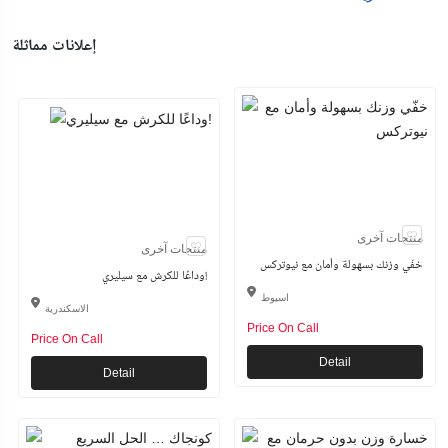
إعلانات مماثلة
منتجات آخرى
منتجات آخرى
خفّي وزنك بسهولة وأمان مع نيوتركس
وداعًا للكرش مع سيليري!
اسيوط
الاسكندرية
Price On Call
Price On Call
Detail
Detail