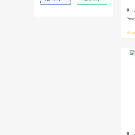
س
Post
Pric
س