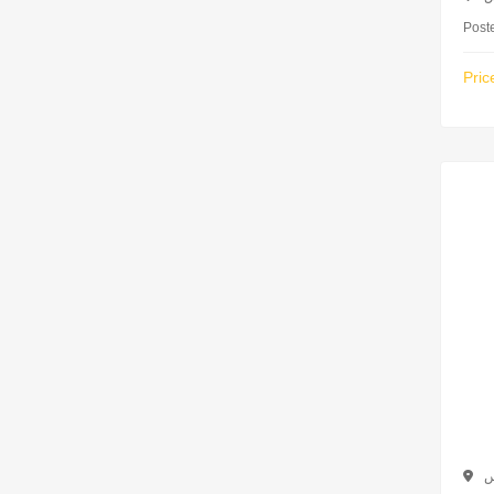
Post
Pric
س