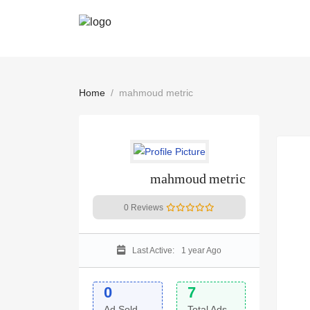
Home
mahmoud metric
mahmoud metric
0 Reviews
Last Active:
1 year Ago
0
7
Ad Sold
Total Ads