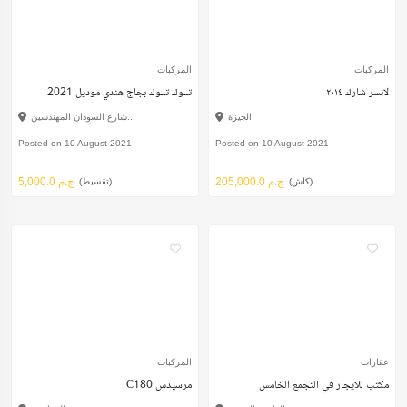
المركبات
المركبات
لانسر شارك ٢٠١٤
تــوك تــوك بجاج هندي موديل 2021
الجيزة
شارع السودان المهندسين...
Posted on 10 August 2021
Posted on 10 August 2021
205,000.0 ج.م
5,000.0 ج.م
(كاش)
(تقسيط)
عقارات
المركبات
مكتب للايجار في التجمع الخامس
C180 مرسيدس