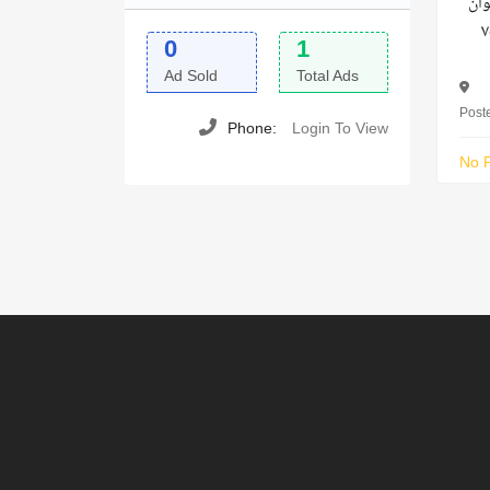
وان
طول ٢٧٠ * ١٥٠ سم ٧٥
0
1
Ad Sold
Total Ads
Post
Phone:
Login To View
No P