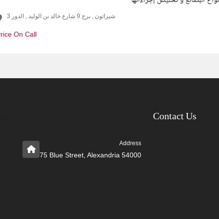
اع البضائع و تخليص إجراءاتها
شيراتون , برج 9 شارع خالد بن الوليد , الدور 3
rice On Call
Contact Us
Address
75 Blue Street, Alexandria 54000