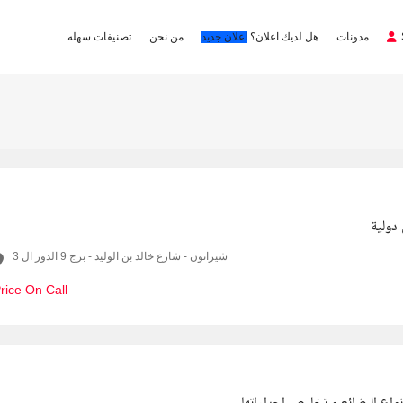
مدونات
هل لديك اعلان؟
اعلان جديد
من نحن
تصنيفات سهله
ولية
شيراتون - شارع خالد بن الوليد - برج 9 الدور ال 3
rice On Call