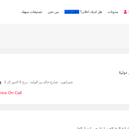
مدونات
هل لديك اعلان؟
اعلان جديد
من نحن
تصنيفات سهله
ولية
شيراتون - شارع خالد بن الوليد - برج 9 الدور ال 3
rice On Call