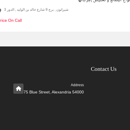
اع البضائع و تخليص إجراءاتها
شيراتون , برج 9 شارع خالد بن الوليد , الدور 3
rice On Call
Contact Us
Address
75 Blue Street, Alexandria 54000