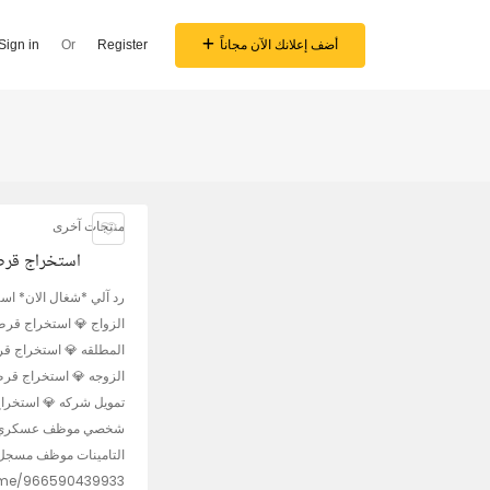
أضف إعلانك الآن مجاناً
Register
Or
Sign in
منتجات آخرى
استخراج قرض 
رد آلي *شغال الان* اس
الزواج 💎 استخراج قر
المطلقه 💎 استخراج ق
الزوجه 💎 استخراج قرض
تمويل شركه 💎 استخرا
شخصي موظف عسكري قط
التامينات موظف مسجل
.me/966590439933