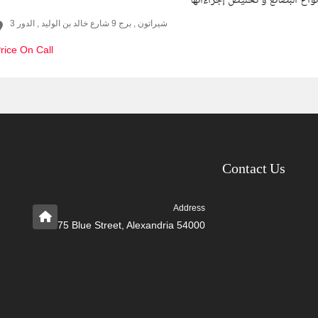
اع البضائع و تخليص إجراءاتها
شيراتون , برج 9 شارع خالد بن الوليد , الدور 3
rice On Call
Contact Us
Address
75 Blue Street, Alexandria 54000