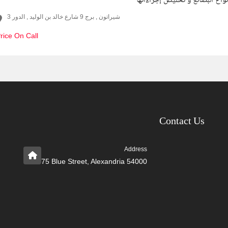
اع البضائع و تخليص إجراءاتها
شيراتون , برج 9 شارع خالد بن الوليد , الدور 3
rice On Call
Contact Us
Address
75 Blue Street, Alexandria 54000