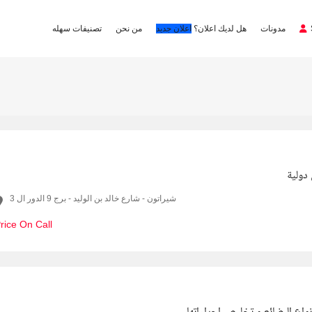
مدونات
هل لديك اعلان؟
اعلان جديد
من نحن
تصنيفات سهله
ولية
شيراتون - شارع خالد بن الوليد - برج 9 الدور ال 3
rice On Call