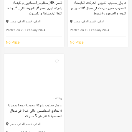
#عاجل_مطلوب الكوبرى الشركات القابضه
#مطلوب_أخصائين_توظيف_HR للعمل
السعوديه مدير مبيعات في مجال #التعدين و
بشركة كبرى بمصر #بالشروط الاتي : * إجادة
التربه و الصخور : #شروط
اللغة الإنجليزية والكمبيوتر
الدقي، قسم الدقي، مصر
الدقي، قسم الدقي، مصر
Posted on 20 February 2024
Posted on 19 February 2024
No Price
No Price
وظائف
#عاجل مطلوب بشركة سعودية بجدة بمجال
#الفنادق #محاسبين_مالي خبرة في مجال
المحاسبة لا تقل عن 5 سنوات
الدقي، قسم الدقي، مصر