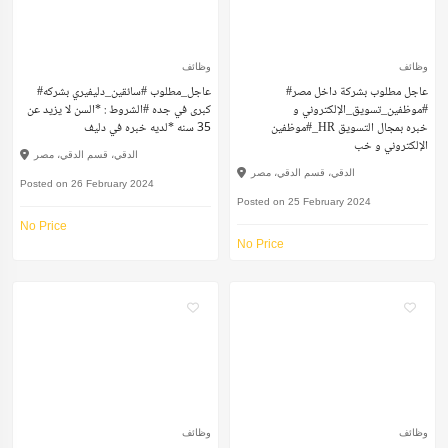
وظائف
وظائف
#عاجل مطلوب بشركة داخل مصر
#عاجل_مطلوب #سائقين_دليفيري بشركه
#موظفين_تسويق_الإلكتروني و
كبرى في جده #الشروط : *السن لا يزيد عن
#موظفين_HR خبره بمجال التسويق
35 سنه *لديه خبره في دليف
الإلكتروني و خب
الدقي، قسم الدقي، مصر
الدقي، قسم الدقي، مصر
Posted on 26 February 2024
Posted on 25 February 2024
No Price
No Price
وظائف
وظائف