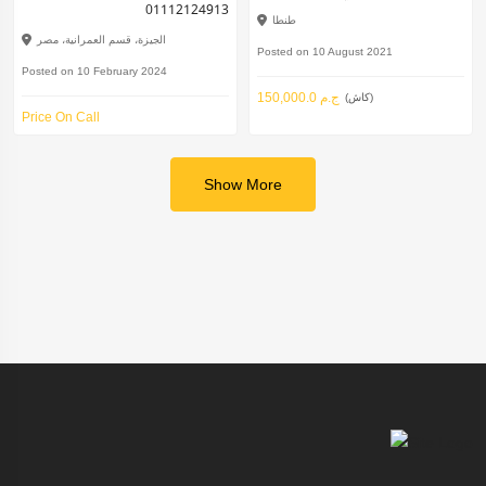
01112124913
طنطا
الجيزة، قسم العمرانية، مصر
Posted on 10 August 2021
Posted on 10 February 2024
150,000.0 ج.م
(كاش)
Price On Call
Show More