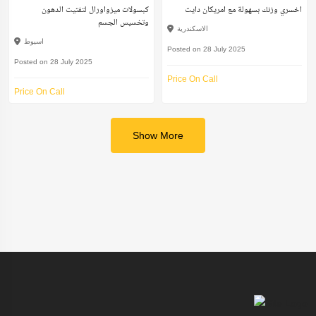
اخسري وزنك بسهولة مع امريكان دايت
كبسولات ميزواورال لتفتيت الدهون
وتخسيس الجسم
الاسكندرية
اسيوط
Posted on 28 July 2025
Posted on 28 July 2025
Price On Call
Price On Call
Show More