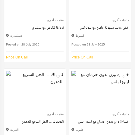
منتجات آخرى
منتجات آخرى
خفّي وزنك بسهولة وأمان مع نيوتركس
وداعًا للكرش مع سيليري!
اسيوط
الاسكندرية
Posted on 28 July 2025
Posted on 28 July 2025
Price On Call
Price On Call
منتجات آخرى
منتجات آخرى
خسارة وزن بدون حرمان مع لينوزا بلس
كونجاك … الحل السريع للدهون!
قليوب
الغربية