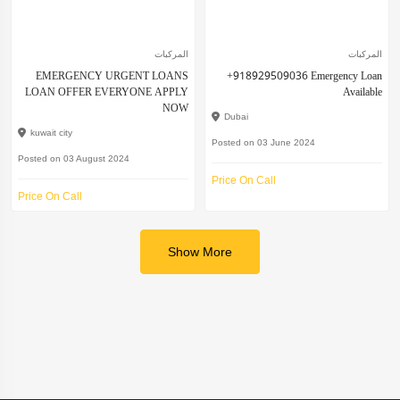
المركبات
المركبات
EMERGENCY URGENT LOANS
+918929509036 Emergency Loan
LOAN OFFER EVERYONE APPLY
Available
NOW
Dubai
kuwait city
Posted on 03 June 2024
Posted on 03 August 2024
Price On Call
Price On Call
Show More