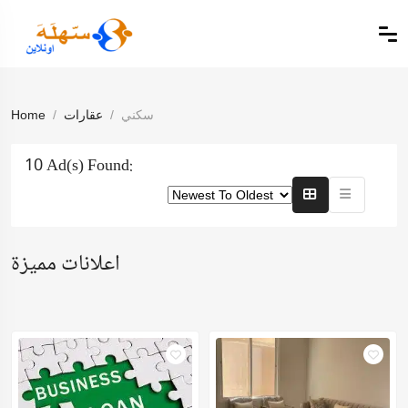
سكني
عقارات
Home
10 Ad(s) Found:
اعلانات مميزة