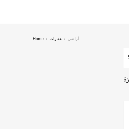
أراضي
عقارات
Home
زة