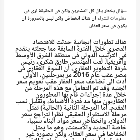
سؤال يخطر ببال كل المشترين ولكن في الحقيقة نرى فى
معلومات للشراء
ان هناك انخفاض ولكن ليس بالضرورة ان
يكون في سعر العقار.
هناك تطورات إيجابية حدثت للاقتصاد
المصري خلال الفترة السابقة مما جعلته يتقدم
في الترتيب الدولي فى منطقة الشرق الأوسط
وأفريقيا. لفت المهندس طارق شكرى، رئيس
غرفة التطوير العقارى، أن السوق العقارى في
مصر عقب عام 2016 مر بمرحلتين، الأولى
أدت الي تضاعف سعر العقار عقب تعويم سعر
الجنيه وقد تم التعامل مع هذه المرحلة من
خلال عدة إجراءات قام بها المطورون
العقاريون منها مد فترة الأقساط، وتقليل نسب
المقدم. أما المرحلة الثانية (الحالية) تمثل
مرحلة الاستقرار الحقيقى نظرا لتراجع سعر
الدولار، وانخفاض سعر مواد البناء نسبيا،
خاصة الحديد والأسمنت، وهو ما يمثل
انخفاضا فى سعر العقار، ولكن بصورة غير