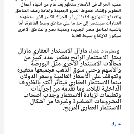
عملية الحراك فى الأسعار ستظهر بعد عام من انتهاء أعمال
التطوير وإنشاء خطوط المترو الجديدة وإعادة رصف المناطق
وافتتاح الشوارع، لافتا إلى أن الحراك الكبير الذى ستشهده
العقارات سيقتصر إلى حد ما على مناطق وسط القاهرة، أما
بالنسبة لمناطق مصر الجديدة ومدينة نصر والمناطق الأخرى
سيكون الارتفاع بسيط للغاية.
و
مازال الاستثمار العقاري مازال
معلومات للشراء
يمثل الاستثمار الرابح بعكس عدد كبير من
مجالات الاستثمار الأخرى مثل البورصة
والأسهم وحتى سوق الذهب فجميعها متغيرة
وتتوقف على الأسعار العالمية وسعر الدولار،
بينما الاستثمار العقاري فيتأثر أكثر بالظروف
الداخلية للبلاد، وما تقدمه من إجراءات
وتعليمات لزيادة الاستثمار وجذب أصحاب
المشروعات الصغيرة وغيرها من أشكال
الاستثمار العقاري المربح.
شارك