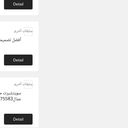
Detail
منتجات آخرى
أفضل تصميمات
Detail
منتجات آخرى
سويتشيرت ميل
عمال01020275583
Detail