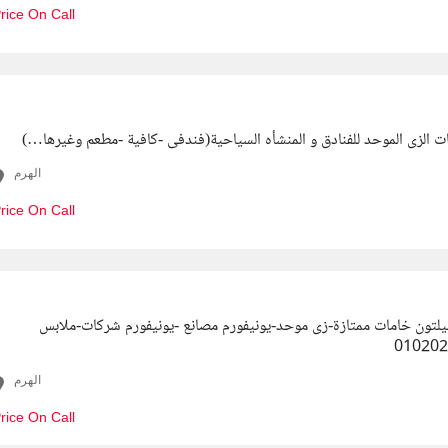
rice On Call
 الزى الموحد للفنادق و المنشأه السياحية(فندفى -كافية -مطعم وغيرها…)
الهرم
rice On Call
تون خامات ممتازة-زى موحد-يونيفورم مصانع -يونيفورم شركات-ملابس
الهرم
rice On Call