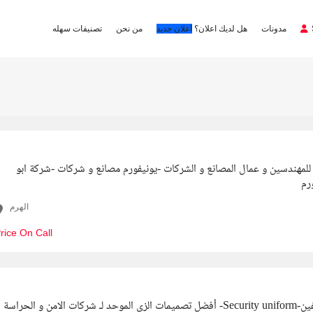
مدونات
هل لديك اعلان؟
اعلان جديد
من نحن
تصنيفات سهله
 للمهندسين و عمال المصانع و الشركات -يونيفورم مصانع و شركات -شركة ابو
رم
الهرم
rice On Call
أفضل تصميمات الزى الموحد لـ شركات الامن و الحراسة -Security uniform-شركة ابو سيفين