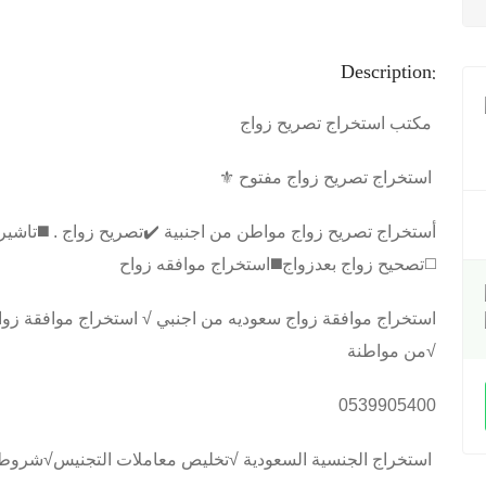
Description:
مكتب استخراج تصريح زواج
⚜️ استخراج تصريح زواج مفتوح
تصحيح زواج بعدزواج◼️استخراج موافقه زواح◻️
استخراج موافقة زواج سعوديه من اجنبي √ استخراج موافقة زو
من مواطنة√
0539905400
استخراج الجنسية السعودية √تخليص معاملات التجنيس√شروط استخراج الجنسيه السعودية