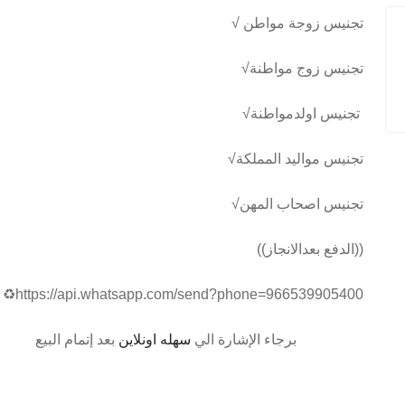
√ تجنيس زوجة مواطن
√تجنيس زوج مواطنة
√تجنيس اولدمواطنة
√تجنيس مواليد المملكة
√تجنيس اصحاب المهن
((الدفع بعدالانجاز))
♻️https://api.whatsapp.com/send?phone=966539905400
برجاء الإشارة الي
سهله اونلاين
بعد إتمام البيع