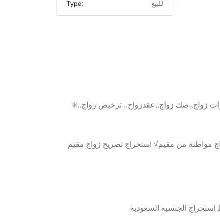
للبيع
Type:
✳️أستخراج تصريح زواج مواطن من اجنبية ✔️تصريح زواج . ◼️تاشيرات زواج..صك زواج..عقدزواح.. ترخيص زواج..
اج مواطنة من مقيم√ استخراج تصريح زواج مقيم