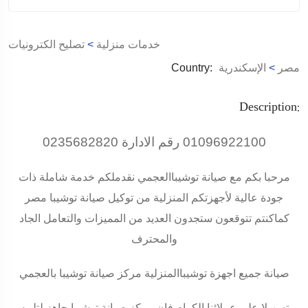
خدمات منزلية
>
تصليح الكترونيات
مصر
>
الإسكندرية
Country:
Description:
01096922100
رقم الادارة
0235682820
مرحبا بكم مع صيانة
توشيبا
العجمي
نقدملكم خدمة شاملة ذات
جودة عالية لأجهزتكم المنزلية من توكيل صيانة
توشيبا
مصر
كماكنتم تتوقعون ستجدون العديد من المميزات والتعامل الجاد
والمحترف
صيانة جميع اجهزة توشيباالمنزلية مركز صيانة توشيبا بالعجمي
تسهيلا علي عملائنا الكرام فان مركز صيانة توشيبا جاهز لتلبيه