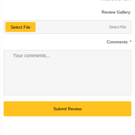
Review Gallery:
Select File
Select File
Comments:
*
Submit Review