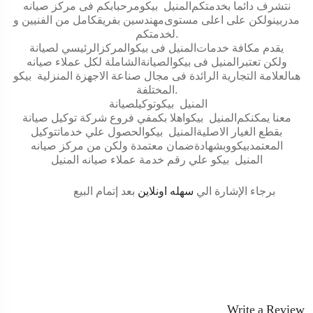
نتشرف دائما بخدمتكم
المنيل
بيكو
مرحبابكم فى مركز صيانه
مدربينولكن على اعلى مستوى
مهندسين
بفريقكامل من الفنيين و
.
لخدمتكم
يقدم مكافة خدمات
المنيل
فى
بيكو
المركزالرئيسي لصيانة
ولكن تعتبر
المنيل
فى
بيكو
الصيانةالشاملة لكل عملاء صيانه
هىالعلامة التجارية الرائدة فى مجال صناعة الاجهزة المنزلية
بيكو
.
المختلفة
المنيل
بيكو
توكيلصيانة
معنا يمكنكم
المنيل
بيكو
اهلا بكمفي فروع شركة توكيل صيانة
بقطع الغيار الاصلية
المنيل
بيكو
الحصول علي خدماتتوكيل
المعتمد
بيكو
وبشهادةضمان معتمدة ولكن من مركز صيانه
المنيل
بيكو
علي رقم خدمة عملاء صيانه
المنيل
برجاء الإشارة الي
سهله اونلاين
بعد إتمام البيع
Write a Review