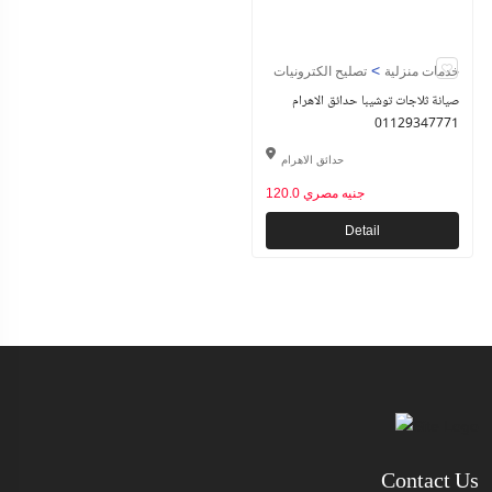
>
خدمات منزلية
تصليح الكترونيات
صيانة ثلاجات توشيبا حدائق الاهرام
01129347771
حدائق الاهرام
120.0 جنيه مصري
Detail
Contact Us